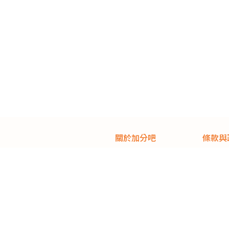
關於加分吧
條款與
產品介紹
服務條
建議與問題回報
隱私權
操作指南
購買暨
如何快速上手-學生篇
如何快速上手-老師篇